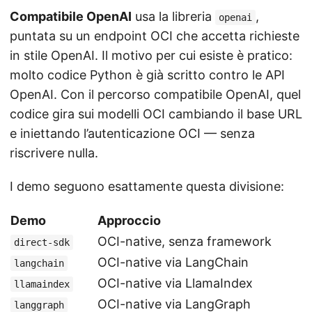
Compatibile OpenAI
usa la libreria
,
openai
puntata su un endpoint OCI che accetta richieste
in stile OpenAI. Il motivo per cui esiste è pratico:
molto codice Python è già scritto contro le API
OpenAI. Con il percorso compatibile OpenAI, quel
codice gira sui modelli OCI cambiando il base URL
e iniettando l’autenticazione OCI — senza
riscrivere nulla.
I demo seguono esattamente questa divisione:
Demo
Approccio
OCI-native, senza framework
direct-sdk
OCI-native via LangChain
langchain
OCI-native via LlamaIndex
llamaindex
OCI-native via LangGraph
langgraph