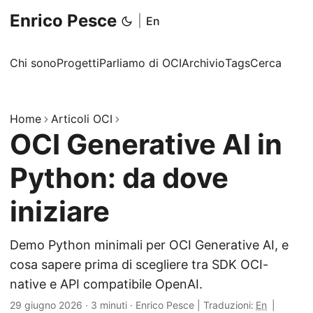
Enrico Pesce
|
En
Chi sono
Progetti
Parliamo di OCI
Archivio
Tags
Cerca
Home
Articoli OCI
OCI Generative AI in
Python: da dove
iniziare
Demo Python minimali per OCI Generative AI, e
cosa sapere prima di scegliere tra SDK OCI-
native e API compatibile OpenAI.
29 giugno 2026
·
3 minuti
·
Enrico Pesce
|
Traduzioni:
En
|