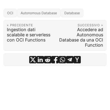
OCI
Autonomous Database
Database
« PRECEDENTE
SUCCESSIVO »
Ingestion dati
Accedere ad
scalabile e serverless
Autonomous
con OCI Functions
Database da una OCI
Function
Enrico Pesce
· Enrico Pesce - Oracle Cloud Infrastructure, Kubernetes,
Serverless, GenAI e automazione cloud ·
Powered by
Hugo
&
PaperMod