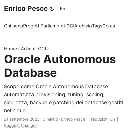
Enrico Pesce
|
En
Chi sono
Progetti
Parliamo di OCI
Archivio
Tags
Cerca
Home
Articoli OCI
Oracle Autonomous
Database
Scopri come Oracle Autonomous Database
automatizza provisioning, tuning, scaling,
sicurezza, backup e patching dei database gestiti
nel cloud.
21 settembre 2023
·
3 minuti
·
Enrico Pesce
|
Traduzioni:
En
|
Suggest Changes