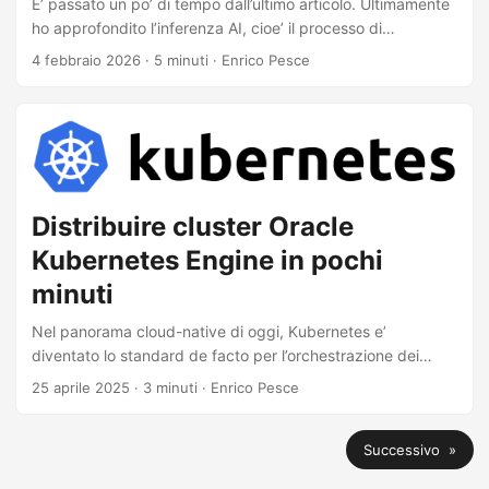
E’ passato un po’ di tempo dall’ultimo articolo. Ultimamente
ho approfondito l’inferenza AI, cioe’ il processo di
esecuzione dei modelli per generare risposte, cercando di
4 febbraio 2026
·
5 minuti
·
Enrico Pesce
capire se servano davvero GPU costose per eseguire
modelli linguistici moderni. Spoiler: la risposta potrebbe
sorprenderti. Dopo molti test su Oracle Cloud Infrastructure
(OCI), confrontando processori Ampere basati su ARM con i
piu’ recenti chip AMD EPYC, ho visto che la giusta
combinazione di ottimizzazioni software e modelli
compressi puo’ offrire performance notevoli, senza usare
Distribuire cluster Oracle
una GPU. ...
Kubernetes Engine in pochi
minuti
Nel panorama cloud-native di oggi, Kubernetes e’
diventato lo standard de facto per l’orchestrazione dei
container. Configurare un cluster Kubernetes pronto per la
25 aprile 2025
·
3 minuti
·
Enrico Pesce
produzione puo’ pero’ essere ancora complesso e
richiedere tempo, soprattutto per chi e’ nuovo
Successivo »
nell’ecosistema. OKED (Oracle Kubernetes Engine Deploy)
e’ una soluzione che semplifica la distribuzione di cluster