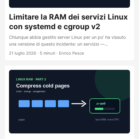
Limitare la RAM dei servizi Linux
con systemd e cgroup v2
Chiunque abbia gestito server Linux per un po’ ha vissuto
una versione di questo incidente: un servizio —
un’applicazione con un leak, un job batch, una query
21 luglio 2026
·
5 minuti
·
Enrico Pesce
impazzita — cresce finché l’intero host inizia a fare
thrashing, e quando finalmente l’OOM killer si sveglia,
ammazza qualcosa che ti interessava più del vero
colpevole. Il lavoro su zram e zswap della parte 2 ti
protegge dai picchi, ma contro questo non fa nulla. La
compressione compra margine; non assegna
responsabilità. ...