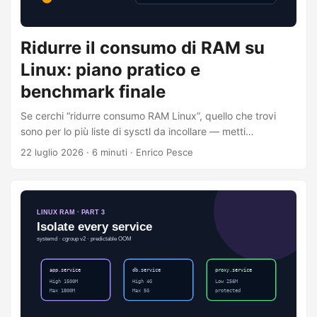
Ridurre il consumo di RAM su
Linux: piano pratico e
benchmark finale
Se cerchi “ridurre consumo RAM Linux”, quello che trovi
sono per lo più liste di sysctl da incollare — metti
swappiness a questo valore, svuota le cache, disabilita
22 luglio 2026
·
6 minuti
·
Enrico Pesce
quest’altro. Non ho mai visto quell’approccio sopravvivere
al contatto con un host di produzione vero. Quello che
funziona è molto meno glamour: un ciclo misura-modifica-
verifica, applicato nell’ordine giusto — prima ridurre il
working set applicativo, poi isolare i servizi, poi
comprimere, e comprare RAM solo quando i numeri
dimostrano che non c’è altra strada. ...