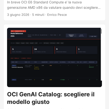
In breve OCI E6 Standard Compute e’ la nuova
generazione AMD x86 da valutare quando devi scegliere
tra VM.Standard.E6.Flex, VM.Standard.E5.Flex e
3 giugno 2026
·
5 minuti
·
Enrico Pesce
VM.Standard.E4.Flex. Se stai avviando oggi un nuovo
workload OCI, E6 deve entrare nella shortlist prima di E5 o
E4. Il motivo e’ semplice: nel messaggio di lancio Oracle
posiziona E6 come una generazione basata su AMD EPYC
di quinta generazione, con performance superiori allo
stesso prezzo di E5. Questo non rende inutili i benchmark
precedenti, ma cambia la prossima domanda: ogni
confronto E5/E4 ora dovrebbe avere anche un follow-up su
E6. ...
OCI GenAI Catalog: scegliere il
modello giusto