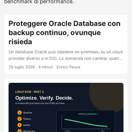
benchmark di performance.
Proteggere Oracle Database con
backup continuo, ovunque
risieda
Un database Oracle può risiedere on-premises, su un cloud
provider diverso o in OCI. La domanda non cambia: quanto
dato possiamo permetterci di perdere in caso di
29 luglio 2026
·
4 minuti
·
Enrico Pesce
ransomware, errore applicativo, corruzione logica o guasto
infrastrutturale? Con Oracle Zero Data Loss Autonomous
Recovery Service e Cloud Protect è possibile centralizzare
la protezione del database in Oracle Cloud Infrastructure,
lasciando applicazioni e dati operativi nella loro location
attuale. Il database continua a funzionare dove si trova;
backup RMAN, archivelog e redo vengono trasferiti in
modo sicuro verso il servizio di recovery. ...