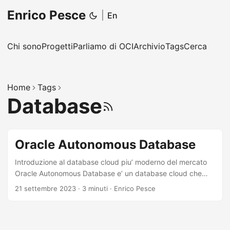
Enrico Pesce
|
En
Chi sono
Progetti
Parliamo di OCI
Archivio
Tags
Cerca
Home
Tags
Database
RSS
Oracle Autonomous Database
Introduzione al database cloud piu’ moderno del mercato
Oracle Autonomous Database e’ un database cloud che
usa tecniche di machine learning per automatizzare tuning,
21 settembre 2023
·
3 minuti
·
Enrico Pesce
sicurezza, backup, aggiornamenti e altre procedure di
gestione tradizionalmente svolte da un DBA. A differenza di
un database convenzionale, Autonomous svolge queste e
altre attivita’ senza bisogno di intervento umano. Perche’