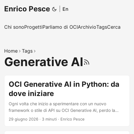
Enrico Pesce
|
En
Chi sono
Progetti
Parliamo di OCI
Archivio
Tags
Cerca
Home
Tags
Generative AI
RSS
OCI Generative AI in Python: da
dove iniziare
Ogni volta che inizio a sperimentare con un nuovo
framework o stile di API su OCI Generative AI, perdo la
stessa ora a ricostruire lo stesso boilerplate: credenziali
29 giugno 2026
·
3 minuti
·
Enrico Pesce
giuste, endpoint giusto, formato del model ID giusto,
variabili d’ambiente giuste. Poi scopro che LangChain e